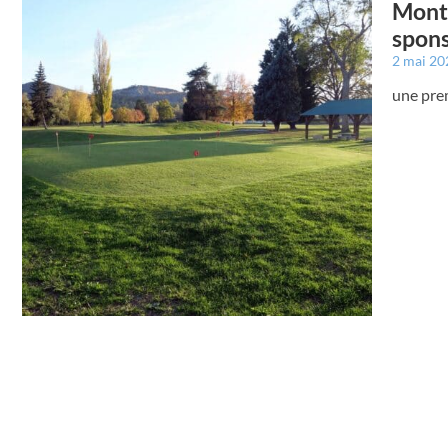
Montr
spon
2 mai 2
une prem