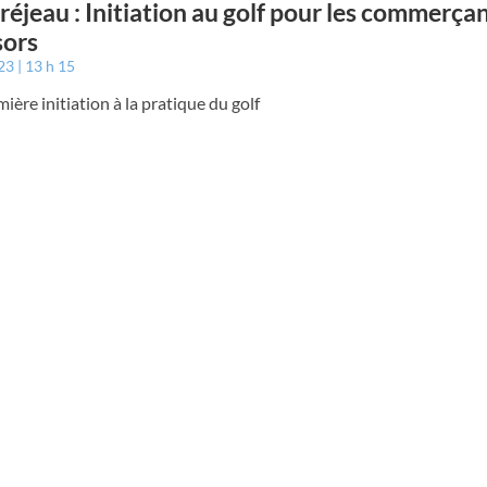
éjeau : Initiation au golf pour les commerçan
sors
023
13 h 15
ière initiation à la pratique du golf