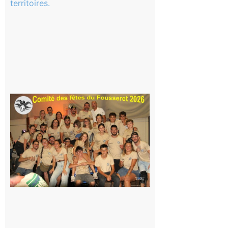
scolaire ?
Même pas
peur, avec
la Maison
de la
Famille
itinérante
7 août 2026
Le
Fousseret :
la Fête de
la Saint-
Pierre est
terminée,
les Vikings
sont
rentrés
chez eux
6 août 2026