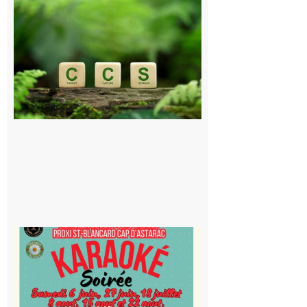
Comminges
et Piémont
Pyrénéen :
Consultation
publique sur
le projet de
stockage
souterrain
de CO2
5 août 2026
Saint-
Blancard
Cap
d’Astarac
: Soirée
karaoké