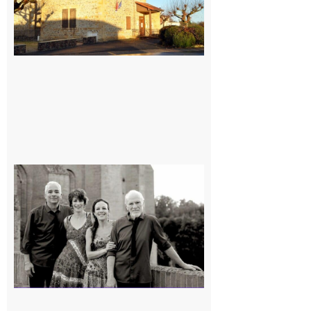
Rieux-
Volvestre
« Canaletto »
en concert !
7 août 2026