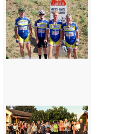
: Les sorties
du
Montréjeau
cyclo club
8 août 2026
Saint-
Araille :
la
dernière
rando à