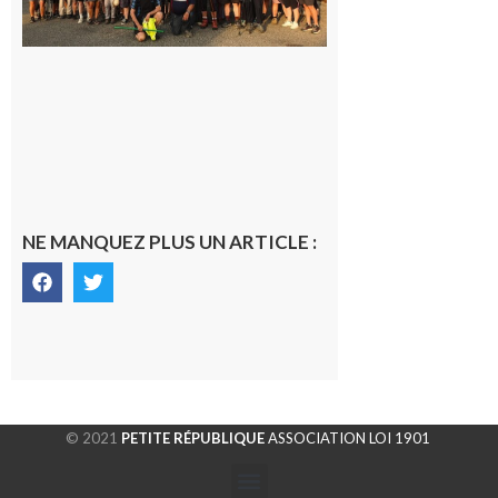
la
fraîche
de la
saison
était à
Cazac
8 août
2026
NE MANQUEZ PLUS UN ARTICLE :
© 2021
PETITE RÉPUBLIQUE
ASSOCIATION LOI 1901