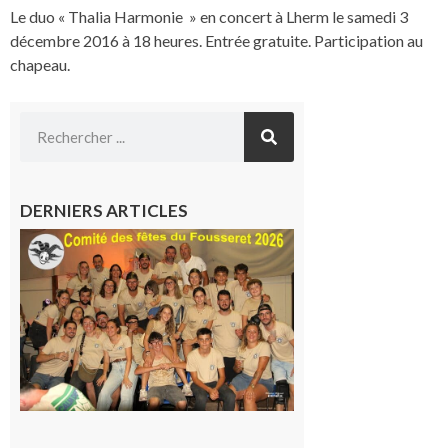
Le duo « Thalia Harmonie » en concert à Lherm le samedi 3
décembre 2016 à 18 heures. Entrée gratuite. Participation au
chapeau.
DERNIERS ARTICLES
Le
Fousseret :
la Fête de
la Saint-
Pierre est
terminée,
les Vikings
sont
rentrés
chez eux
6 août 2026