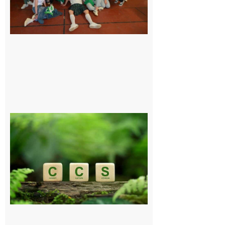
exceptionnel
6 août 2026
Comminges
et Piémont
Pyrénéen :
Consultation
publique sur
le projet de
stockage
souterrain
de CO2
5 août 2026