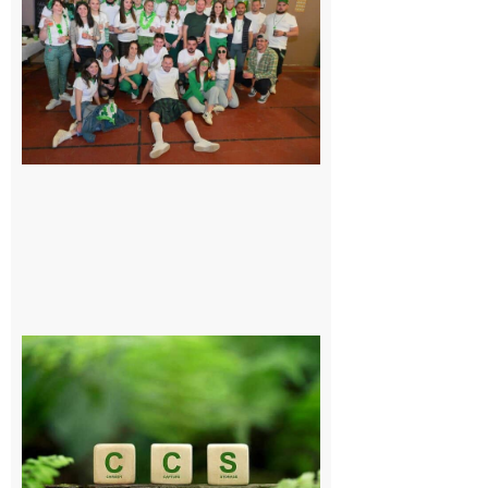
Quatre jours
de fête avec
le Comité, un
programme
exceptionnel
6 août 2026
Comminges
et Piémont
Pyrénéen :
Consultation
publique sur
le projet de
stockage