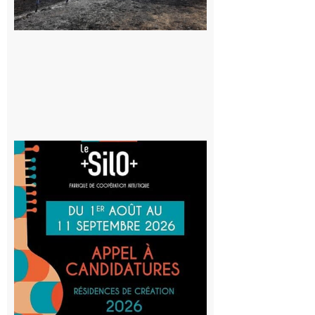
vigilance face
au risque
d’incendie
8 août 2026
Aurignac
: La
Cafetière
participe
au projet
Musiques
actuelles
et Tiers-
lieux,
avec le
SilO
8 août 2026