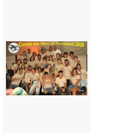
peur, avec
la Maison
de la
Famille
itinérante
7 août 2026
Le
Fousseret :
la Fête de
la Saint-
Pierre est
terminée,
les Vikings
sont
rentrés
chez eux
6 août 2026