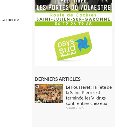
 ta mère »
DERNIERS ARTICLES
Le Fousseret : la Fête de
la Saint-Pierre est
terminée, les Vikings
sont rentrés chez eux
6 août 2026