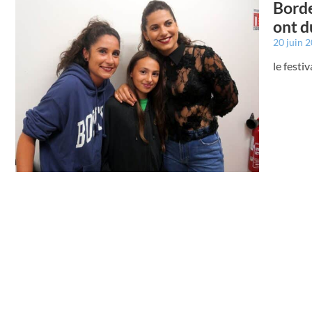
Borde
ont d
20 juin 
le festi