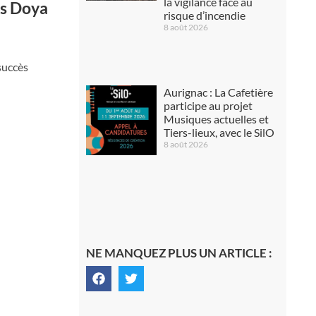
la vigilance face au
urs Doya
risque d’incendie
8 août 2026
 succès
Aurignac : La Cafetière
participe au projet
Musiques actuelles et
Tiers-lieux, avec le SilO
8 août 2026
NE MANQUEZ PLUS UN ARTICLE :