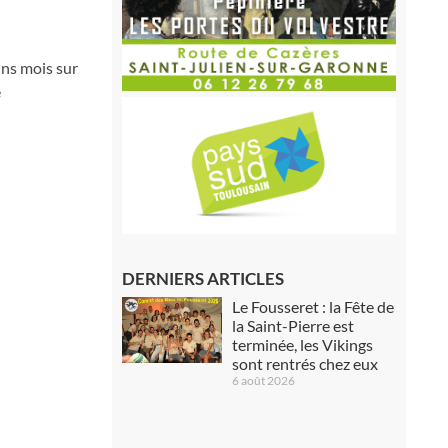
ins mois sur
é
DERNIERS ARTICLES
Le Fousseret : la Fête de
la Saint-Pierre est
terminée, les Vikings
sont rentrés chez eux
6 août 2026