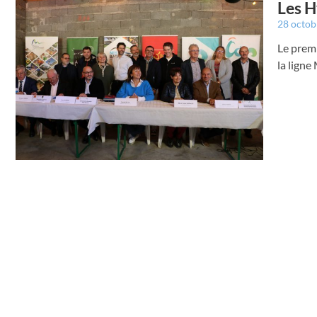
Les H
28 octo
Le premi
la ligne