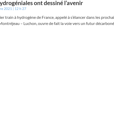
ydrogéniales ont dessiné l’avenir
bre 2021
12 h 27
er train à hydrogène de France, appelé à s’élancer dans les procha
 Montréjeau – Luchon, ouvre de fait la voie vers un futur décarbon