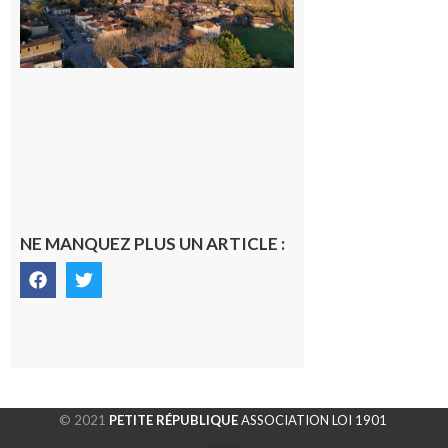
généraliste
dans la cité
gersoise
6 août 2026
NE MANQUEZ PLUS UN ARTICLE :
© 2021
PETITE RÉPUBLIQUE
ASSOCIATION LOI 1901