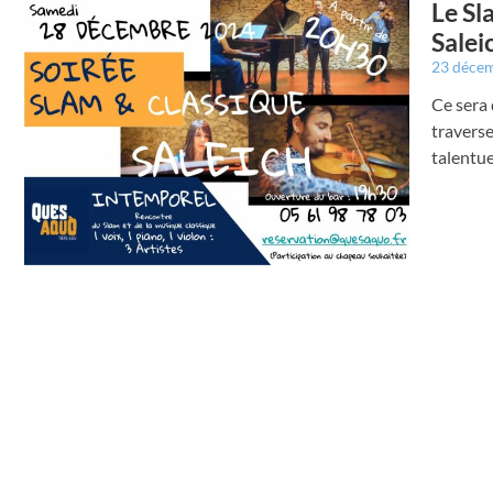
Le Sl
Salei
23 déce
Ce sera 
traverse
talentu