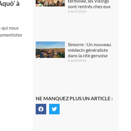
terminée, les Vikings
Aquò’ à
sont rentrés chez eux
6 août 2026
s qui nous
trumentistes
Simorre : Un nouveau
médecin généraliste
dans la cité gersoise
6 août 2026
NE MANQUEZ PLUS UN ARTICLE :