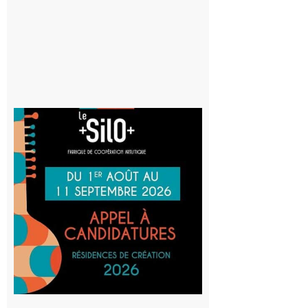
8 août 2026
Aurignac
: La
Cafetière
participe
au projet
Musiques
actuelles
et Tiers-
lieux,
avec le
SilO
8 août 2026