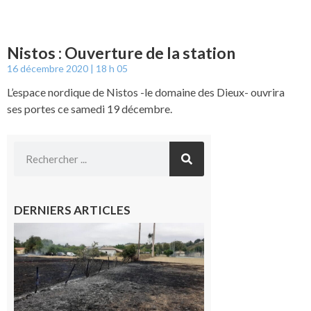
Nistos : Ouverture de la station
16 décembre 2020
18 h 05
L’espace nordique de Nistos -le domaine des Dieux- ouvrira
ses portes ce samedi 19 décembre.
DERNIERS ARTICLES
Montesquieu-
Volvestre : la
commune
appelle à la
vigilance face
au risque
d’incendie