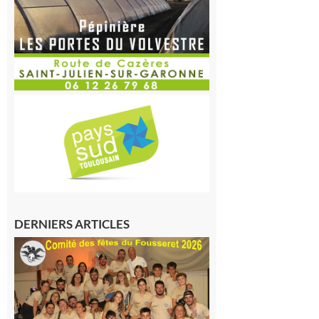
DERNIERS ARTICLES
Le
Fousseret :
la Fête de
la Saint-
Pierre est
terminée,