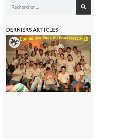
DERNIERS ARTICLES
Le
Fousseret :
la Fête de
la Saint-
Pierre est
terminée,
les Vikings
sont
rentrés
chez eux
6 août 2026