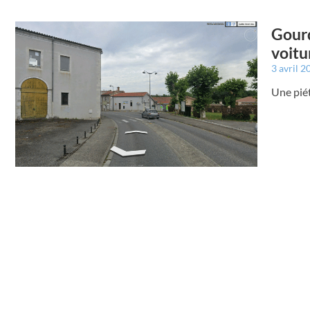
Gourd
voitu
3 avril 
Une pié