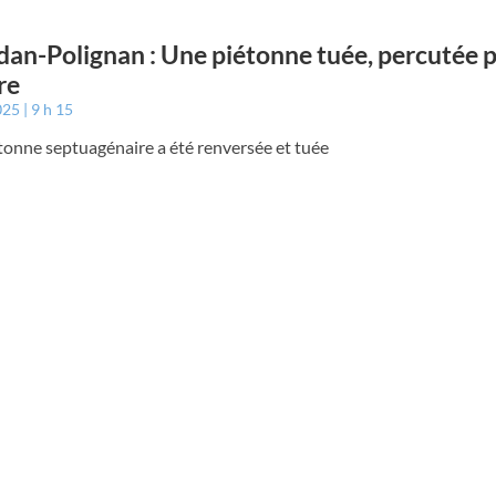
an-Polignan : Une piétonne tuée, percutée 
re
2025
9 h 15
tonne septuagénaire a été renversée et tuée