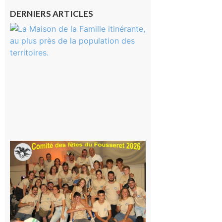
DERNIERS ARTICLES
Castelnau-
Magnoac :
La rentrée
scolaire ?
Même pas
peur, avec
la Maison
de la
Famille
itinérante
7 août 2026
Le
Fousseret :
la Fête de
la Saint-
Pierre est
terminée,
les Vikings
sont
rentrés