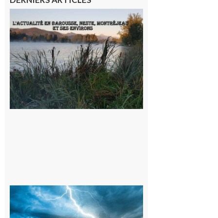
L’actualité
et les
sorties en
Barousse,
Neste,
Montréjeau
et ses
environs
9 août 2026
09/08/26 :
Vigilance
météorologique
orange pour