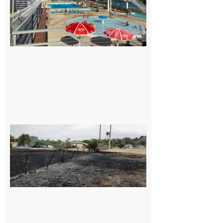
Collège
pour la
piscine
8 août 2026
Montesquieu-
Volvestre : la
commune
appelle à la
vigilance face
au risque
d’incendie
8 août 2026