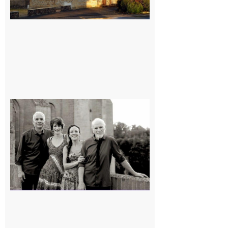
Rieux-
Volvestre
« Canaletto »
en concert !
7 août 2026