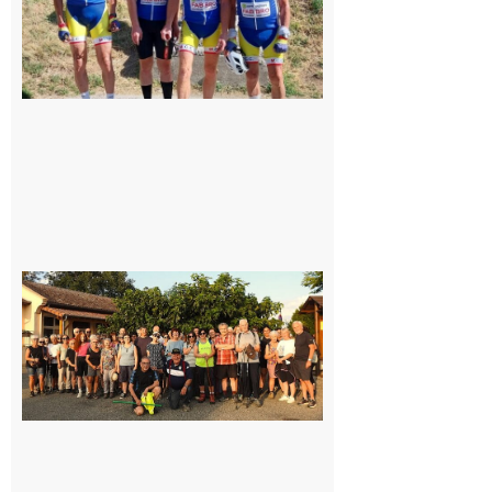
Saint-
Araille :
la
dernière
rando à
la
fraîche
de la
saison
était à
Cazac