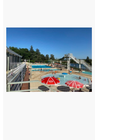
au soir.
8 août
2026
Boulogne-
sur-Gesse :
Une
convention
entre la
Mairie et
le Collège
pour la
piscine
8 août 2026