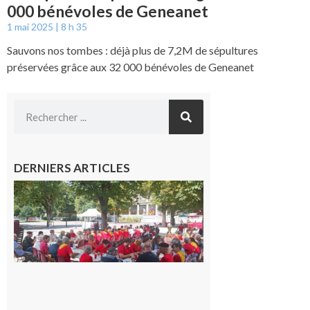
000 bénévoles de Geneanet
1 mai 2025
8 h 35
Sauvons nos tombes : déjà plus de 7,2M de sépultures
préservées grâce aux 32 000 bénévoles de Geneanet
DERNIERS ARTICLES
Hesta
Gascona
de
Luchon
c’est la
fête de
tous !
Dès le
vendredi
14 août