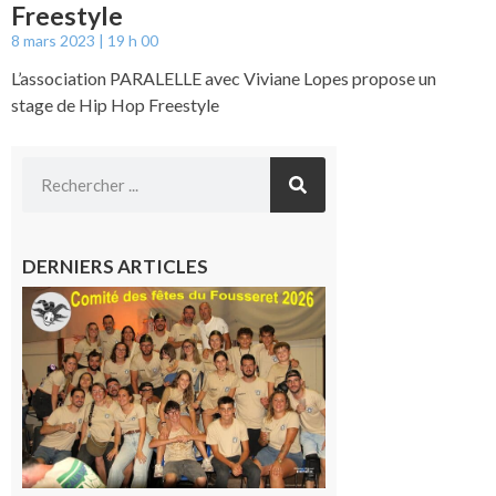
Freestyle
8 mars 2023
19 h 00
L’association PARALELLE avec Viviane Lopes propose un
stage de Hip Hop Freestyle
DERNIERS ARTICLES
Le
Fousseret :
la Fête de
la Saint-
Pierre est
terminée,
les Vikings
sont
rentrés
chez eux