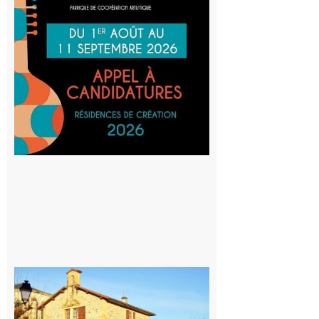
participe
au projet
Musiques
actuelles
et Tiers-
lieux,
avec le
SilO
8 août 2026
Franquevielle
: La fête au
village !
7 août 2026