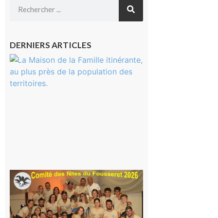
DERNIERS ARTICLES
Castelnau-
Magnoac :
La rentrée
scolaire ?
Même pas
peur, avec
la Maison
de la
Famille
itinérante
7 août 2026
Le
Fousseret :
la Fête de
la Saint-
Pierre est