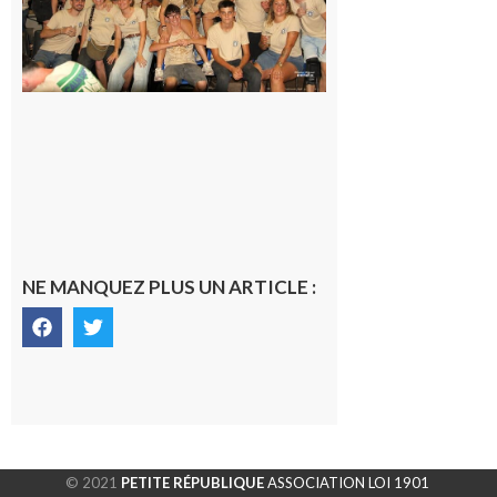
terminée,
les Vikings
sont
rentrés
chez eux
6 août 2026
NE MANQUEZ PLUS UN ARTICLE :
© 2021
PETITE RÉPUBLIQUE
ASSOCIATION LOI 1901