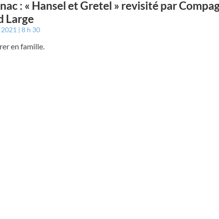
nac : « Hansel et Gretel » revisité par Compa
d Large
t 2021
8 h 30
er en famille.