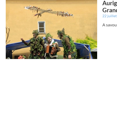
Aurig
Gran
22 juille
A savour