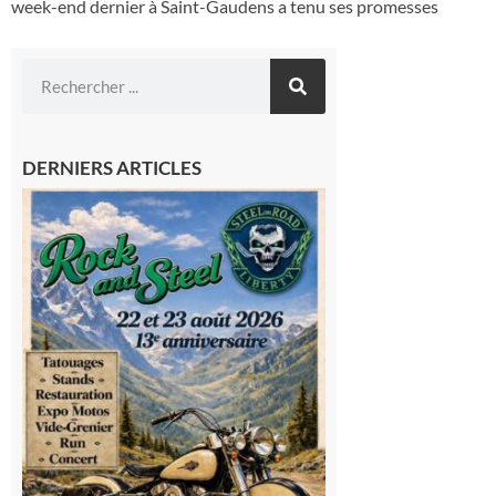
week-end dernier à Saint-Gaudens a tenu ses promesses
DERNIERS ARTICLES
Loures-
Barousse :
Rock and
Steel : de
belles
mécaniques,
du rock, de
la
convivialité!
9 août 2026