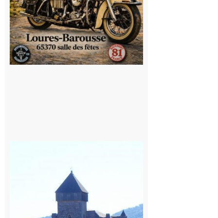
Saint
Bertrand de
Comminges
: 1ère
édition du
village des
patrimoines
du