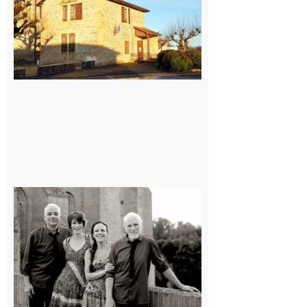
7 août 2026
Rieux-
Volvestre
« Canaletto »
en concert !
7 août 2026