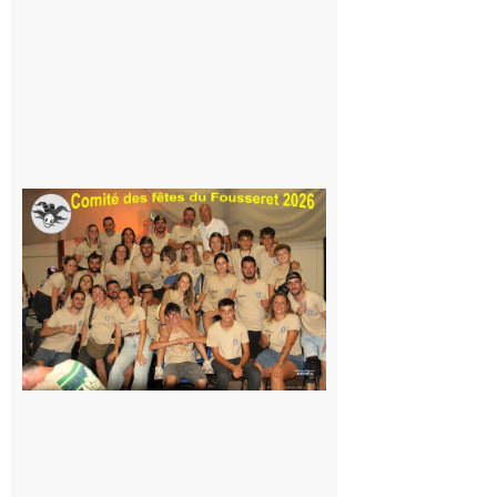
Même pas
peur, avec
la Maison
de la
Famille
itinérante
7 août 2026
Le
Fousseret :
la Fête de
la Saint-
Pierre est
terminée,
les Vikings
sont
rentrés
chez eux
6 août 2026