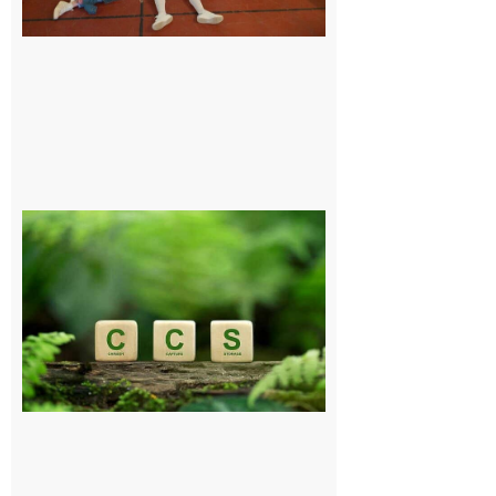
6 août 2026
Comminges
et Piémont
Pyrénéen :
Consultation
publique sur
le projet de
stockage
souterrain
de CO2
5 août 2026