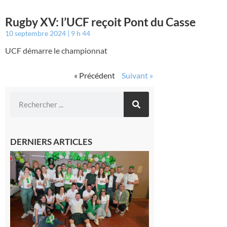
Rugby XV: l’UCF reçoit Pont du Casse
10 septembre 2024
9 h 44
UCF démarre le championnat
« Précédent
Suivant »
DERNIERS ARTICLES
Boulogne-
sur-Gesse :
Quatre jours
de fête avec
le Comité,
un
programme
exceptionnel