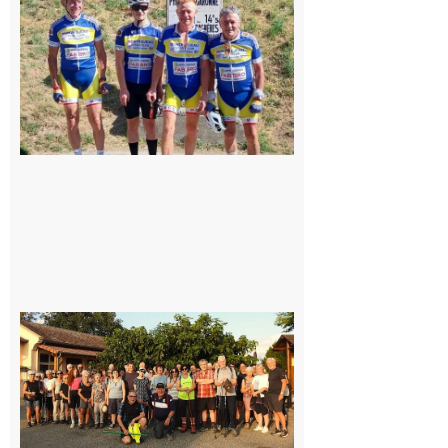
Montréjeau
cyclo club
8 août 2026
Saint-
Araille :
la
dernière
rando à
la
fraîche