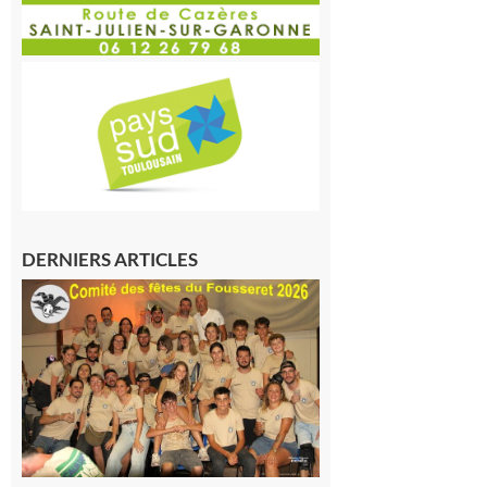
DERNIERS ARTICLES
Le
Fousseret :
la Fête de
la Saint-
Pierre est
terminée,
les Vikings
sont
rentrés
chez eux