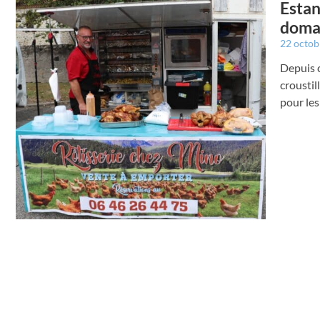
Estan
domai
22 octo
Depuis c
croustil
pour les