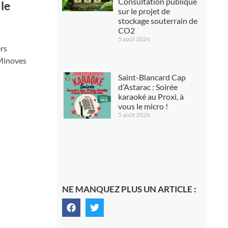
Consultation publique
le
sur le projet de
stockage souterrain de
CO2
5 août 2026
ers
 Minoves
Saint-Blancard Cap
d’Astarac : Soirée
karaoké au Proxi, à
vous le micro !
5 août 2026
NE MANQUEZ PLUS UN ARTICLE :