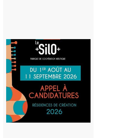
Aurignac
: La
Cafetière
participe
au projet
Musiques
actuelles
et Tiers-
lieux,
avec le
SilO
8 août 2026