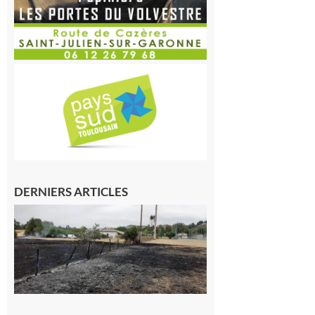
DERNIERS ARTICLES
Montesquieu-
Volvestre : la
commune
appelle à la
vigilance face
au risque
d’incendie
8 août 2026