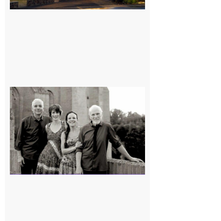
Rieux-
Volvestre
« Canaletto »
en concert !
7 août 2026