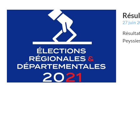
Résul
27 juin 
Résulta
Peyssie