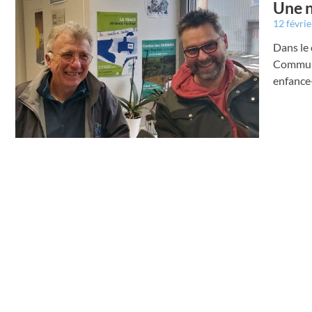
Une n
12 févri
Dans le 
Communa
enfance-