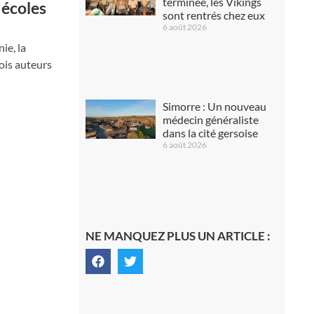
terminée, les Vikings
 écoles
sont rentrés chez eux
6 août 2026
ie, la
ois auteurs
Simorre : Un nouveau
médecin généraliste
dans la cité gersoise
6 août 2026
NE MANQUEZ PLUS UN ARTICLE :