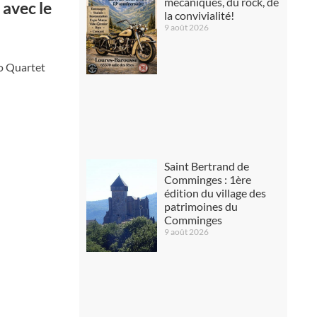
mécaniques, du rock, de
 avec le
la convivialité!
9 août 2026
io Quartet
Saint Bertrand de
Comminges : 1ère
édition du village des
patrimoines du
Comminges
9 août 2026