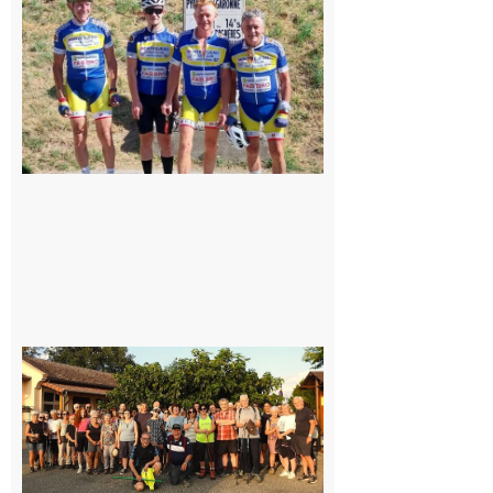
Montréjeau
cyclo club
8 août 2026
Saint-
Araille :
la
dernière
rando à
la
fraîche