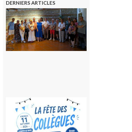
DERNIERS ARTICLES
Carbonne
: quatre
jours de
fête au
rythme
de la
Saint-
Laurent
10 août
2026
Saint-
Gaudens:
Fête des
Collègues
à la
rentrée !