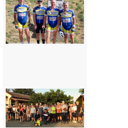
Montréjeau
cyclo club
8 août 2026
Saint-
Araille :
la
dernière
rando à
la
fraîche