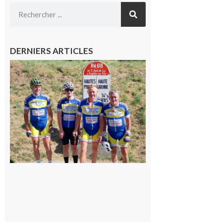
DERNIERS ARTICLES
Montréjeau
: Les sorties
du
Montréjeau
cyclo club
8 août 2026