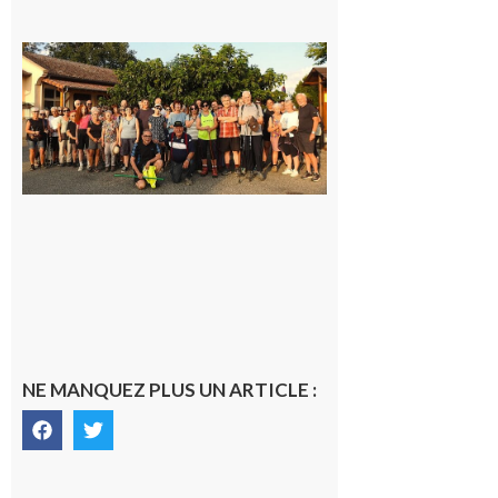
Saint-
Araille :
la
dernière
rando à
la
fraîche
de la
saison
était à
Cazac
8 août
2026
NE MANQUEZ PLUS UN ARTICLE :