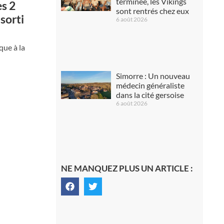
terminée, les Vikings
es 2
sont rentrés chez eux
 sorti
6 août 2026
que à la
Simorre : Un nouveau
médecin généraliste
dans la cité gersoise
6 août 2026
NE MANQUEZ PLUS UN ARTICLE :