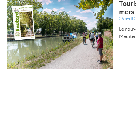
Touri
mers 
26 avril
Le nouve
Méditerr