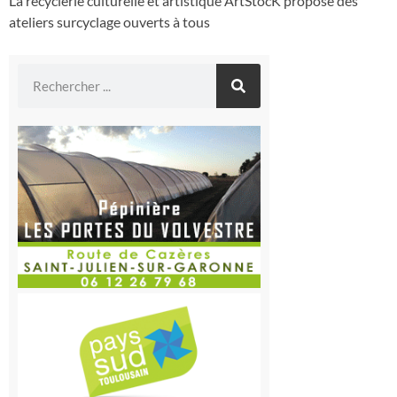
La recyclerie culturelle et artistique ArtStocK propose des
ateliers surcyclage ouverts à tous