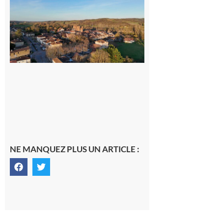
Un
nouveau
médecin
généraliste
dans la cité
gersoise
6 août 2026
NE MANQUEZ PLUS UN ARTICLE :