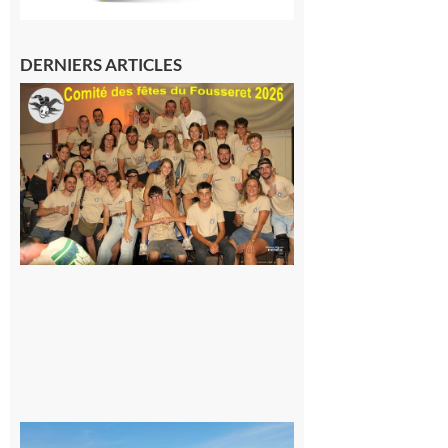
DERNIERS ARTICLES
Le
Fousseret :
la Fête de
la Saint-
Pierre est
terminée,
les Vikings
sont
rentrés
chez eux
6 août 2026
Simorre :