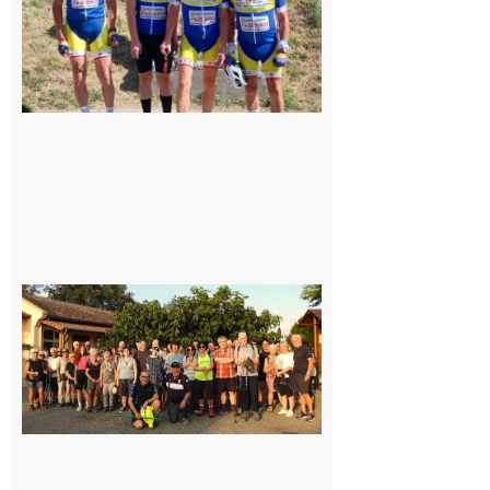
Saint-
Araille :
la
dernière
rando à
la
fraîche
de la
saison
était à