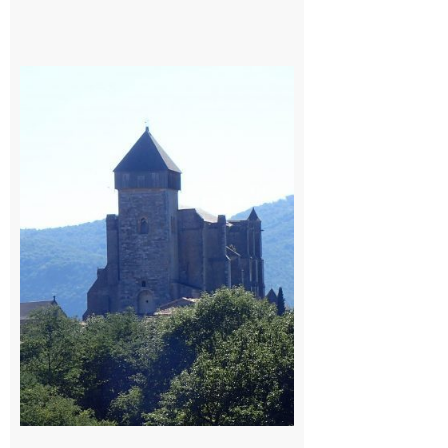
Saint
Bertrand de
Comminges
: 1ère
édition du
village des
patrimoines
du
Comminges
9 août 2026