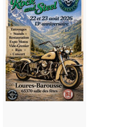
Steel : de
belles
mécaniques,
du rock, de
la
convivialité!
9 août 2026