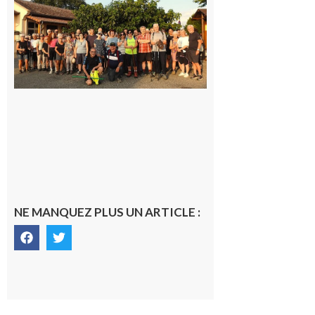
Araille :
la
dernière
rando à
la
fraîche
de la
saison
était à
Cazac
8 août
2026
NE MANQUEZ PLUS UN ARTICLE :