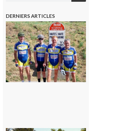
DERNIERS ARTICLES
Montréjeau
: Les sorties
du
Montréjeau
cyclo club
8 août 2026
Saint-